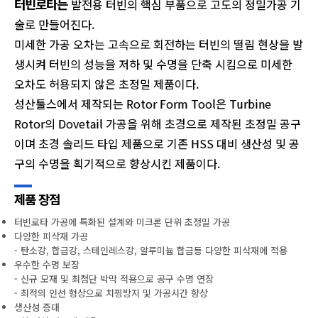
터빈로타는
발전용 터빈의 핵심 부품으로 고도의 정밀가공 기
술로 만들어진다.
미세한 가공 오차는 고속으로 회전하는 터빈의 떨림 현상을 발
생시켜 터빈의 성능을 저하 및 수명을 단축 시킴으로 미세한
오차도 허용되지 않은 초정밀 제품이다.
성산툴스에서 제작되는 Rotor Form Tool은 Turbine
Rotor의 Dovetail 가공을 위해 초경으로 제작된 초정밀 공구
이며 초경 솔리드 타입 제품으로 기존 HSS 대비 생산성 및 공
구의 수명을 획기적으로 향상시킨 제품이다.
제품 장점
터빈로타 가공에 특화된 설계와 미크론 단위 초정밀 가공
다양한 피삭재 가공
- 탄소강, 합금강, 스테인레스강, 알루미늄 합금등 다양한 피삭재에 적용
우수한 수명 보장
- 신규 모재 및 최첨단 박막 적용으로 공구 수명 연장
- 최적의 인선 형상으로 치핑방지 및 가공시간 향상
생산성 증대