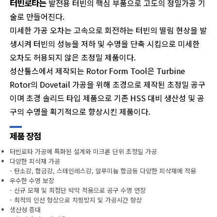
터빈로타는
발전용 터빈의 핵심 부품으로 고도의 정밀가공 기
술로 만들어진다.
미세한 가공 오차는 고속으로 회전하는 터빈의 떨림 현상을 발
생시켜 터빈의 성능을 저하 및 수명을 단축 시킴으로 미세한
오차도 허용되지 않은 초정밀 제품이다.
성산툴스에서 제작되는 Rotor Form Tool은 Turbine
Rotor의 Dovetail 가공을 위해 초경으로 제작된 초정밀 공구
이며 초경 솔리드 타입 제품으로 기존 HSS 대비 생산성 및 공
구의 수명을 획기적으로 향상시킨 제품이다.
제품 장점
터빈로타 가공에 특화된 설계와 미크론 단위 초정밀 가공
다양한 피삭재 가공
- 탄소강, 합금강, 스테인레스강, 알루미늄 합금등 다양한 피삭재에 적용
우수한 수명 보장
- 신규 모재 및 최첨단 박막 적용으로 공구 수명 연장
- 최적의 인선 형상으로 치핑방지 및 가공시간 향상
생산성 증대